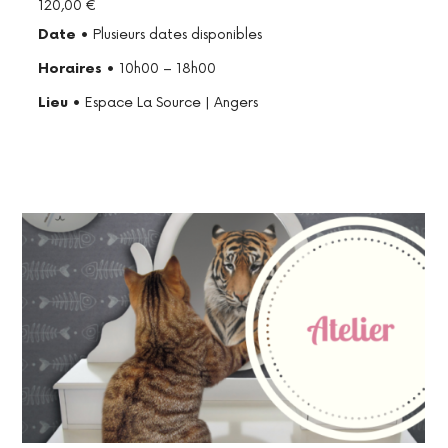
120,00
€
de
Date
• Plusieurs dates disponibles
soi,
Horaires
• 10h00 – 18h00
Lieu
• Espace La Source | Angers
Empathie,
Hypersensibilité,
PNL