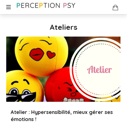
Perception
Psy
Ateliers
|
Amandine
Branget,
Confiance
en
soi,
Atelier : Hypersensibilité, mieux gérer ses
Estime
émotions !