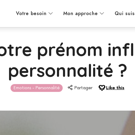
Votre besoin
Mon approche
Qui suis
tre prénom infl
personnalité ?
Emotions - Personnalité
Partager
Like this