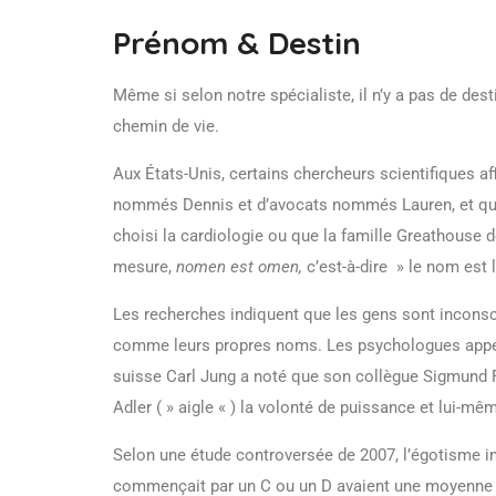
Prénom & Destin
Même si selon notre spécialiste, il n’y a pas de des
chemin de vie.
Aux États-Unis, certains chercheurs scientifiques af
nommés Dennis et d’avocats nommés Lauren, et que 
choisi la cardiologie ou que la famille Greathouse d
mesure,
nomen est omen,
c’est-à-dire » le nom est l
Les recherches indiquent que les gens sont inconsci
comme leurs propres noms. Les psychologues appell
suisse Carl Jung a noté que son collègue Sigmund Fre
Adler ( » aigle « ) la volonté de puissance et lui-mêm
Selon une étude controversée de 2007, l’égotisme imp
commençait par un C ou un D avaient une moyenne 